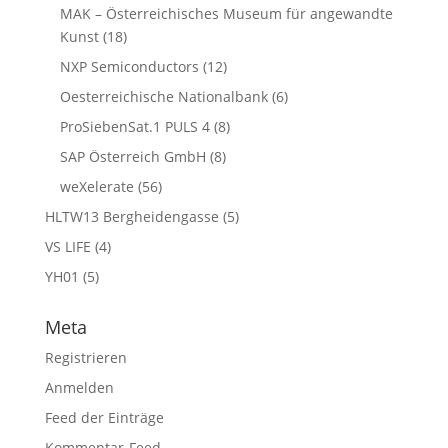
MAK – Österreichisches Museum für angewandte
Kunst
(18)
NXP Semiconductors
(12)
Oesterreichische Nationalbank
(6)
ProSiebenSat.1 PULS 4
(8)
SAP Österreich GmbH
(8)
weXelerate
(56)
HLTW13 Bergheidengasse
(5)
VS LIFE
(4)
YH01
(5)
Meta
Registrieren
Anmelden
Feed der Einträge
Kommentar-Feed