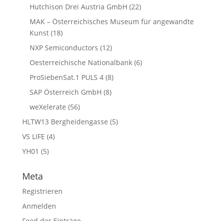
Hutchison Drei Austria GmbH
(22)
MAK – Österreichisches Museum für angewandte
Kunst
(18)
NXP Semiconductors
(12)
Oesterreichische Nationalbank
(6)
ProSiebenSat.1 PULS 4
(8)
SAP Österreich GmbH
(8)
weXelerate
(56)
HLTW13 Bergheidengasse
(5)
VS LIFE
(4)
YH01
(5)
Meta
Registrieren
Anmelden
Feed der Einträge