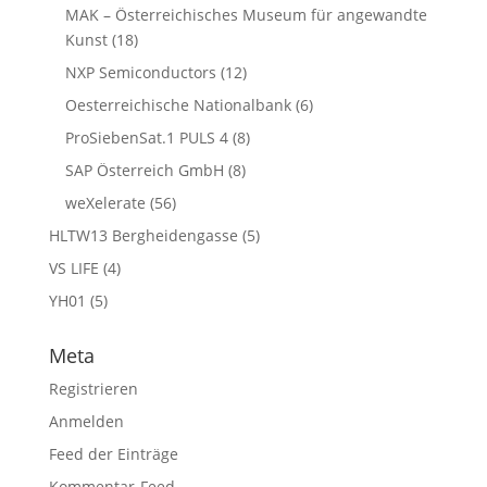
MAK – Österreichisches Museum für angewandte
Kunst
(18)
NXP Semiconductors
(12)
Oesterreichische Nationalbank
(6)
ProSiebenSat.1 PULS 4
(8)
SAP Österreich GmbH
(8)
weXelerate
(56)
HLTW13 Bergheidengasse
(5)
VS LIFE
(4)
YH01
(5)
Meta
Registrieren
Anmelden
Feed der Einträge
Kommentar-Feed