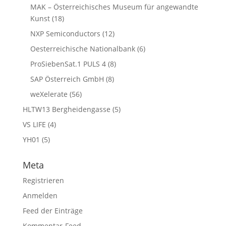
MAK – Österreichisches Museum für angewandte
Kunst
(18)
NXP Semiconductors
(12)
Oesterreichische Nationalbank
(6)
ProSiebenSat.1 PULS 4
(8)
SAP Österreich GmbH
(8)
weXelerate
(56)
HLTW13 Bergheidengasse
(5)
VS LIFE
(4)
YH01
(5)
Meta
Registrieren
Anmelden
Feed der Einträge
Kommentar-Feed