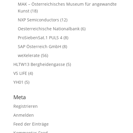
MAK – Österreichisches Museum für angewandte
Kunst
(18)
NXP Semiconductors
(12)
Oesterreichische Nationalbank
(6)
ProSiebenSat.1 PULS 4
(8)
SAP Österreich GmbH
(8)
weXelerate
(56)
HLTW13 Bergheidengasse
(5)
VS LIFE
(4)
YH01
(5)
Meta
Registrieren
Anmelden
Feed der Einträge
Kommentar-Feed