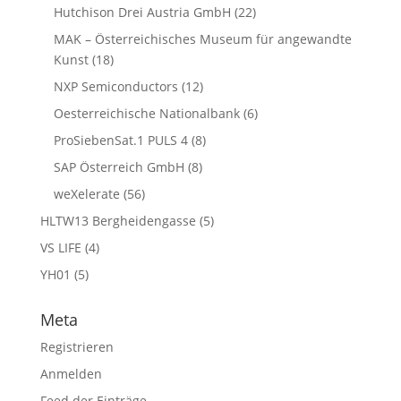
Hutchison Drei Austria GmbH
(22)
MAK – Österreichisches Museum für angewandte
Kunst
(18)
NXP Semiconductors
(12)
Oesterreichische Nationalbank
(6)
ProSiebenSat.1 PULS 4
(8)
SAP Österreich GmbH
(8)
weXelerate
(56)
HLTW13 Bergheidengasse
(5)
VS LIFE
(4)
YH01
(5)
Meta
Registrieren
Anmelden
Feed der Einträge