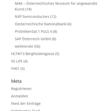
MAK – Österreichisches Museum für angewandte
Kunst
(18)
NXP Semiconductors
(12)
Oesterreichische Nationalbank
(6)
ProSiebenSat.1 PULS 4
(8)
SAP Österreich GmbH
(8)
weXelerate
(56)
HLTW13 Bergheidengasse
(5)
VS LIFE
(4)
YH01
(5)
Meta
Registrieren
Anmelden
Feed der Einträge
Kommentar-Feed