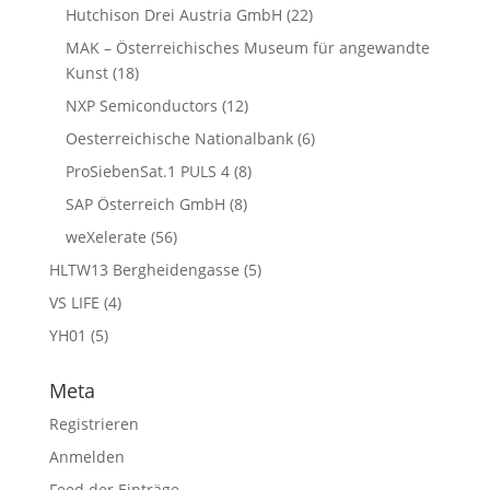
Hutchison Drei Austria GmbH
(22)
MAK – Österreichisches Museum für angewandte
Kunst
(18)
NXP Semiconductors
(12)
Oesterreichische Nationalbank
(6)
ProSiebenSat.1 PULS 4
(8)
SAP Österreich GmbH
(8)
weXelerate
(56)
HLTW13 Bergheidengasse
(5)
VS LIFE
(4)
YH01
(5)
Meta
Registrieren
Anmelden
Feed der Einträge