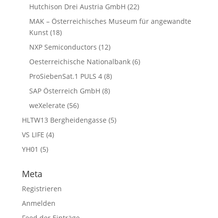
Hutchison Drei Austria GmbH
(22)
MAK – Österreichisches Museum für angewandte
Kunst
(18)
NXP Semiconductors
(12)
Oesterreichische Nationalbank
(6)
ProSiebenSat.1 PULS 4
(8)
SAP Österreich GmbH
(8)
weXelerate
(56)
HLTW13 Bergheidengasse
(5)
VS LIFE
(4)
YH01
(5)
Meta
Registrieren
Anmelden
Feed der Einträge