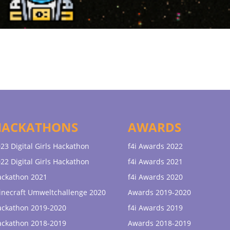
HACKATHONS
AWARDS
23 Digital Girls Hackathon
f4i Awards 2022
22 Digital Girls Hackathon
f4i Awards 2021
ackathon 2021
f4i Awards 2020
necraft Umweltchallenge 2020
Awards 2019-2020
ackathon 2019-2020
f4i Awards 2019
ackathon 2018-2019
Awards 2018-2019