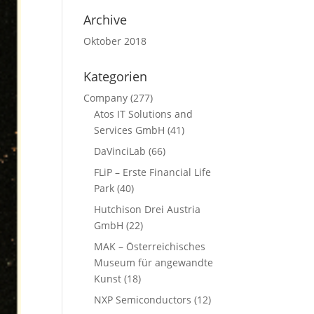
Archive
Oktober 2018
Kategorien
Company
(277)
Atos IT Solutions and
Services GmbH
(41)
DaVinciLab
(66)
FLiP – Erste Financial Life
Park
(40)
Hutchison Drei Austria
GmbH
(22)
MAK – Österreichisches
Museum für angewandte
Kunst
(18)
NXP Semiconductors
(12)