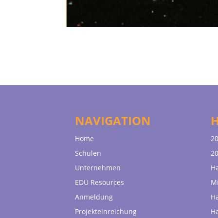
NAVIGATION
Home
20
Schulen
20
Unternehmen
H
EDU Resources
Mi
Anmeldung
H
Projekteinreichung
H