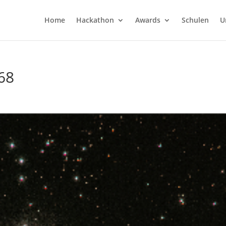
Home
Hackathon
Awards
Schulen
U
068