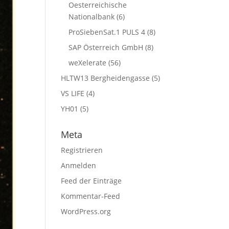
Oesterreichische
Nationalbank
(6)
ProSiebenSat.1 PULS 4
(8)
SAP Österreich GmbH
(8)
weXelerate
(56)
HLTW13 Bergheidengasse
(5)
VS LIFE
(4)
YH01
(5)
Meta
Registrieren
Anmelden
Feed der Einträge
Kommentar-Feed
WordPress.org