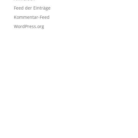
Feed der Einträge
Kommentar-Feed
WordPress.org
Navigation
Home
Schulen
Unternehmen
EDU Resources
Anmeldung
Projekteinreichung