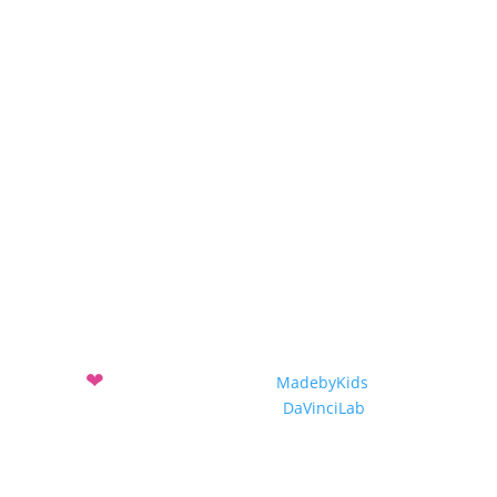
Awards 2017-2018
Projekte
Projekteinreichung
Projekte 2019-2020
Projekte 2018-2019
Projekte 2017-2018
❤
Mit
entwickelt vom Verein
MadebyKids
und dem
Sozialunternehmen
DaVinciLab